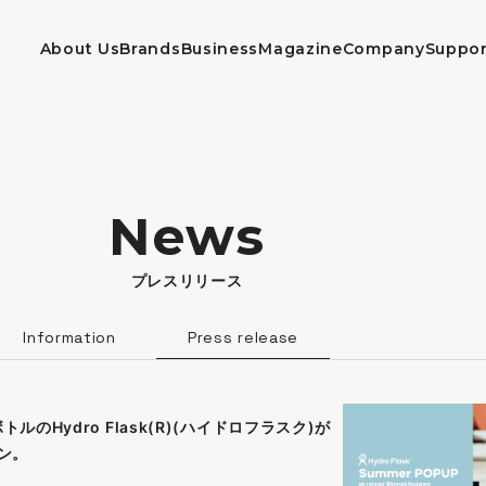
About Us
Brands
Business
Magazine
Company
Suppor
プレスリリース
Information
Press release
Hydro Flask(R)(ハイドロフラスク)が
プン。