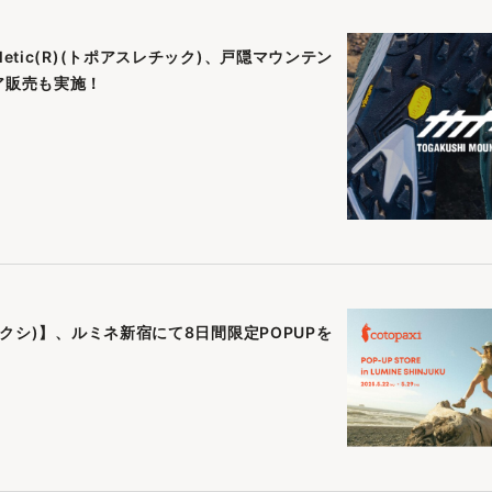
etic(R)(トポアスレチック)、戸隠マウンテン
ア販売も実施！
トパクシ)】、ルミネ新宿にて8日間限定POPUPを