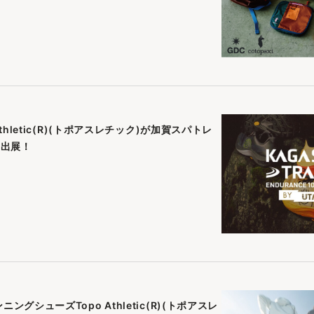
letic(R)(トポアスレチック)が加賀スパトレ
B)に出展！
シューズTopo Athletic(R)(トポアスレ