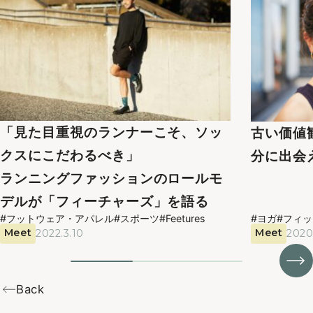
「見た目重視のランナーこそ、ソッ
古い価値
クスにこだわるべき」
分に出会
ランニングファッションのロールモ
デルが「フィーチャーズ」を語る
#フットウェア・アパレル
#スポーツ
#Feetures
#ヨガ
#フィ
Meet
Meet
2022.3.10
2020
Back