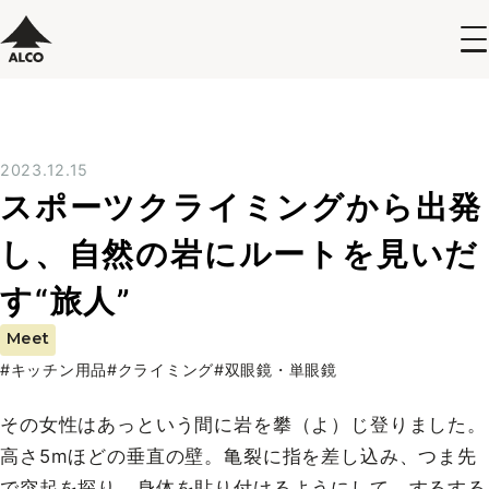
2023.12.15
スポーツクライミングから出発
し、自然の岩にルートを見いだ
す“旅人”
Meet
#キッチン用品
#クライミング
#双眼鏡・単眼鏡
その女性はあっという間に岩を攀（よ）じ登りました。
高さ5mほどの垂直の壁。亀裂に指を差し込み、つま先
で突起を探り、身体を貼り付けるようにして、するする