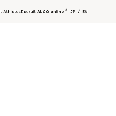
t Athletes
Recruit
ALCO online
JP
EN