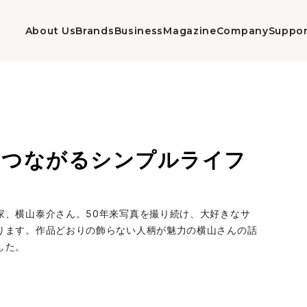
About Us
Brands
Business
Magazine
Company
Suppor
とつながるシンプルライフ
家、横山泰介さん。50年来写真を撮り続け、大好きなサ
ります。作品どおりの飾らない人柄が魅力の横山さんの話
した。