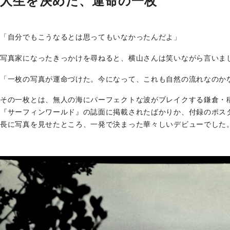
人生を決めた、運命の一枚
「自分でもこうなるとは思ってもいなかったんだよ」
写真家になったきっかけを尋ねると、横山さんは笑いながら言いま
「一枚の写真が運命づけた。今になって、これも自然の流れなのか
その一枚とは、無人の海にパーフェクトな波がブレイクする鎌倉・稲
『サーフィンワールド』の誌面に掲載されたばかりか、付録のポス
長に写真を見せたところ、一発で決まった華々しいデビューでした