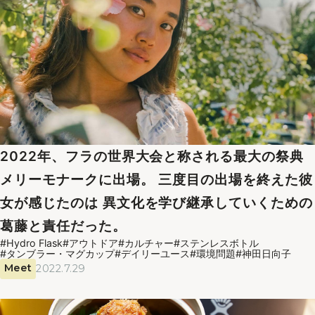
2022年、フラの世界大会と称される最大の祭典
メリーモナークに出場。 三度目の出場を終えた彼
女が感じたのは 異文化を学び継承していくための
葛藤と責任だった。
#Hydro Flask
#アウトドア
#カルチャー
#ステンレスボトル
#タンブラー・マグカップ
#デイリーユース
#環境問題
#神田日向子
Meet
2022.7.29