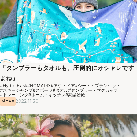
「タンブラーもタオルも、圧倒的にオシャレです
よね」
#Hydro Flask
#NOMADIX
#アウトドア
#シート・ブランケット
#スキージャンプ
#スポーツ
#タオル
#タンブラー・マグカップ
#トレーニング
#ホーム・キッチン
#髙梨沙羅
Move
2022.11.30