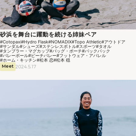
砂浜を舞台に躍動を続ける姉妹ペア
#Cotopaxi
#Hydro Flask
#NOMADIX
#Topo Athletic
#アウトドア
#サンダル
#シューズ
#ステンレスボトル
#スポーツ
#タオル
#タンブラー・マグカップ
#バッグ・ポーチ
#バックパック
#バレーボール
#ビーチバレー
#フットウェア・アパレル
#ホーム・キッチン
#松本 恋
#松本 穏
Meet
2024.5.17