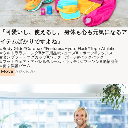
「可愛いし、使えるし。 身体も心も元気になるア
イテムばかりですよね」
#Body Glide
#Cotopaxi
#Feetures
#Hydro Flask
#Topo Athletic
#ウルトラランニング
#ケア用品
#シューズ
#スポーツ
#ソックス
#タンブラー・マグカップ
#バッグ・ポーチ
#バックパック
#フットウェア・アパレル
#ホーム・キッチン
#マラソン
#尾藤朋美
#皮ふ保護バーム
Move
2023.6.20