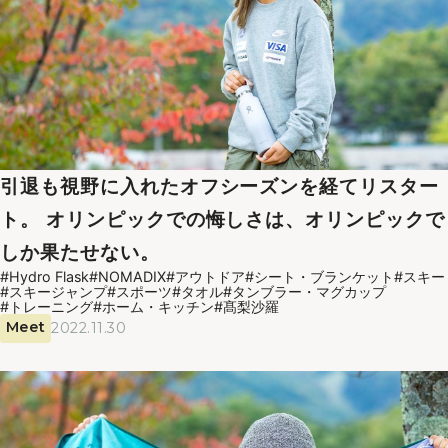
引退も視野に入れたオフシーズンを経てリスター
ト。 オリンピックでの悔しさは、オリンピックで
しか果たせない。
#Hydro Flask
#NOMADIX
#アウトドア
#シート・ブランケット
#スキー
#スキージャンプ
#スポーツ
#タオル
#タンブラー・マグカップ
#トレーニング
#ホーム・キッチン
#髙梨沙羅
Meet
2022.11.30