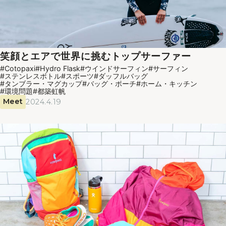
笑顔とエアで世界に挑むトップサーファー
#Cotopaxi
#Hydro Flask
#ウインドサーフィン
#サーフィン
#ステンレスボトル
#スポーツ
#ダッフルバッグ
#タンブラー・マグカップ
#バッグ・ポーチ
#ホーム・キッチン
#環境問題
#都築虹帆
Meet
2024.4.19